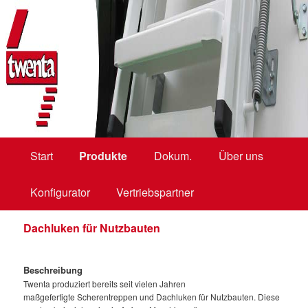
bodentreppen, loftladders, vlieringtrappen, zoldertrappen, kniestocktüren
Twenta BV
Hauptmenü
Start
Zum
Zum
Produkte
Dokum.
Über uns
Konfigurator
primären
sekundären
Vertriebspartner
Dachluken für Nutzbauten
Inhalt
Inhalt
springen
springen
Beschreibung
Twenta produziert bereits seit vielen Jahren
maßgefertigte Scherentreppen und Dachluken für Nutzbauten. Diese