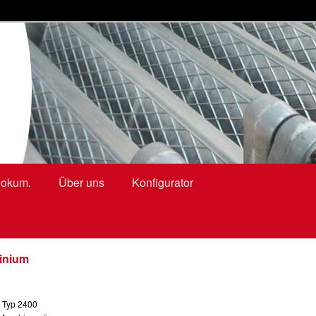
ringtrappen, zoldertrappen, kniestocktüren
okum.
Über uns
Konfigurator
inium
 Typ 2400