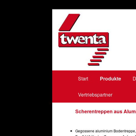
bodentreppen, loftladders, vlie
Twenta BV
Hauptmenü
Start
Zum
Zum
Produkte
D
Vertriebspartner
primären
sekundären
Inhalt
Inhalt
Scherentreppen aus Alum
springen
springen
Gegossene aluminium Bodentreppe,