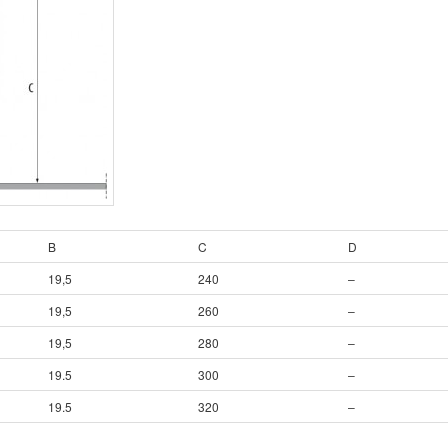
B
C
D
19,5
240
–
19,5
260
–
19,5
280
–
19.5
300
–
19.5
320
–