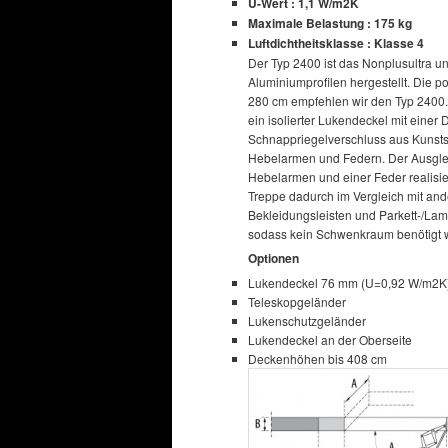
U-Wert : 1,1 W/m2K
Maximale Belastung : 175 kg
Luftdichtheitsklasse : Klasse 4
Der Typ 2400 ist das Nonplusultra 
Aluminiumprofilen hergestellt. Die 
280 cm empfehlen wir den Typ 2400. 
ein isolierter Lukendeckel mit eine
Schnappriegelverschluss aus Kunstst
Hebelarmen und Federn. Der Ausglei
Hebelarmen und einer Feder realisier
Treppe dadurch im Vergleich mit and
Bekleidungsleisten und Parkett-/Lam
sodass kein Schwenkraum benötigt w
Optionen
Lukendeckel 76 mm (U=0,92 W/m2K
Teleskopgeländer
Lukenschutzgeländer
Lukendeckel an der Oberseite
Deckenhöhen bis 408 cm