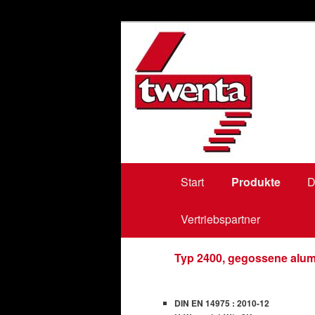
bodentreppen, loftladders, vlie
Twenta BV
Hauptmenü
Start
Zum
Zum
Produkte
D
Vertriebspartner
primären
sekundären
Inhalt
Inhalt
Typ 2400, gegossene alu
springen
springen
DIN EN 14975 : 2010-12