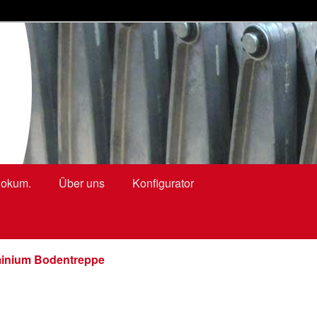
ringtrappen, zoldertrappen, kniestocktüren
okum.
Über uns
Konfigurator
minium Bodentreppe