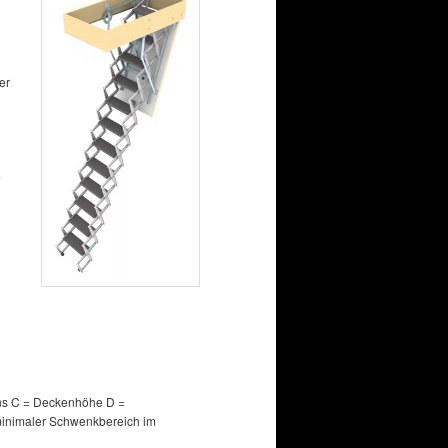
er
e
ns C = Deckenhöhe D =
inimaler Schwenkbereich im