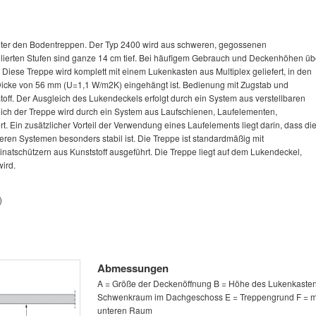
unter den Bodentreppen. Der Typ 2400 wird aus schweren, gegossenen
polierten Stufen sind ganze 14 cm tief. Bei häufigem Gebrauch und Deckenhöhen üb
Diese Treppe wird komplett mit einem Lukenkasten aus Multiplex geliefert, in den
r Dicke von 56 mm (U=1,1 W/m2K) eingehängt ist. Bedienung mit Zugstab und
off. Der Ausgleich des Lukendeckels erfolgt durch ein System aus verstellbaren
ch der Treppe wird durch ein System aus Laufschienen, Laufelementen,
t. Ein zusätzlicher Vorteil der Verwendung eines Laufelements liegt darin, dass di
eren Systemen besonders stabil ist. Die Treppe ist standardmäßig mit
inatschützern aus Kunststoff ausgeführt. Die Treppe liegt auf dem Lukendeckel,
ird.
)
Abmessungen
A = Größe der Deckenöffnung B = Höhe des Lukenkaste
Schwenkraum im Dachgeschoss E = Treppengrund F = m
unteren Raum