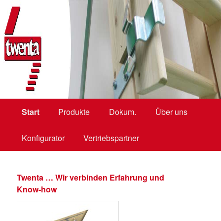
bodentreppen, loftladders, vlieringtrappen, zoldertrappen, kniestocktüren
Twenta BV
Hauptmenü
Start
Zum
Zum
Produkte
Dokum.
Über uns
Konfigurator
primären
sekundären
Vertriebspartner
Inhalt
Inhalt
Twenta … Wir verbinden Erfahrung und
Know-how
springen
springen