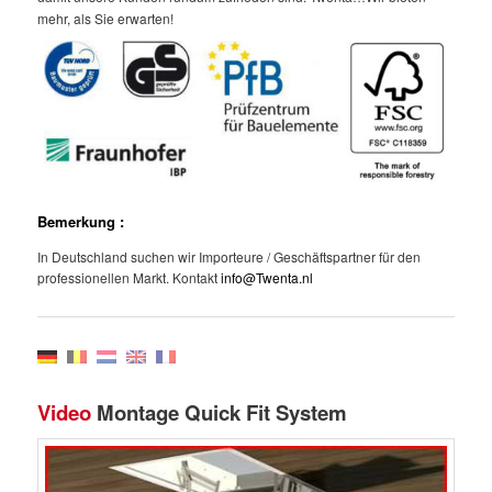
mehr, als Sie erwarten!
grand national date
Bemerkung :
free spins slots
In Deutschland suchen wir Importeure / Geschäftspartner für den
professionellen Markt. Kontakt
info@Twenta.nl
Video
Montage Quick Fit System