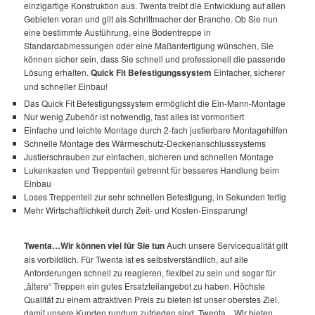
einzigartige Konstruktion aus. Twenta treibt die Entwicklung auf allen
Gebieten voran und gilt als Schrittmacher der Branche. Ob Sie nun
eine bestimmte Ausführung, eine Bodentreppe in
Standardabmessungen oder eine Maßanfertigung wünschen, Sie
können sicher sein, dass Sie schnell und professionell die passende
Lösung erhalten.
Quick Fit Befestigungssystem
Einfacher, sicherer
und schneller Einbau!
Das Quick Fit Befestigungssystem ermöglicht die Ein-Mann-Montage
Nur wenig Zubehör ist notwendig, fast alles ist vormontiert
Einfache und leichte Montage durch 2-fach justierbare Montagehilfen
Schnelle Montage des Wärmeschutz-Deckenanschlusssystems
Justierschrauben zur einfachen, sicheren und schnellen Montage
Lukenkasten und Treppenteil getrennt für besseres Handlung beim
Einbau
Loses Treppenteil zur sehr schnellen Befestigung, in Sekunden fertig
Mehr Wirtschaftlichkeit durch Zeit- und Kosten-Einsparung!
Twenta…Wir können viel für Sie tun
Auch unsere Servicequalität gilt
als vorbildlich. Für Twenta ist es selbstverständlich, auf alle
Anforderungen schnell zu reagieren, flexibel zu sein und sogar für
„ältere“ Treppen ein gutes Ersatzteilangebot zu haben. Höchste
Qualität zu einem attraktiven Preis zu bieten ist unser oberstes Ziel,
damit unsere Kunden rundum zufrieden sind.
Twenta…Wir bieten