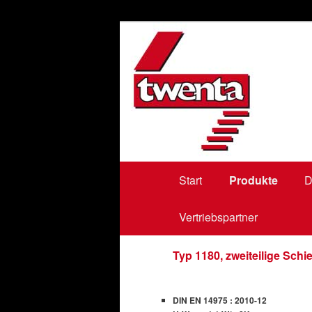
bodentreppen, loftladders, vlie
Twenta BV
Hauptmenü
Start
Zum
Zum
Produkte
D
Vertriebspartner
primären
sekundären
Inhalt
Inhalt
Typ 1180, zweiteilige Sch
springen
springen
DIN EN 14975 : 2010-12