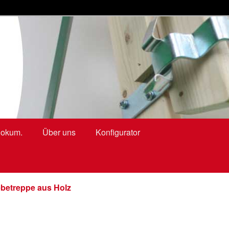
ringtrappen, zoldertrappen, kniestocktüren
okum.
Über uns
Konfigurator
iebetreppe aus Holz