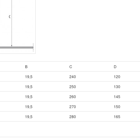
B
C
D
19,5
240
120
19,5
250
130
19,5
260
145
19,5
270
150
19,5
280
165