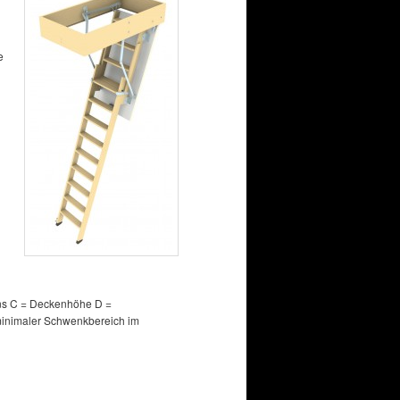
e
ns C = Deckenhöhe D =
inimaler Schwenkbereich im