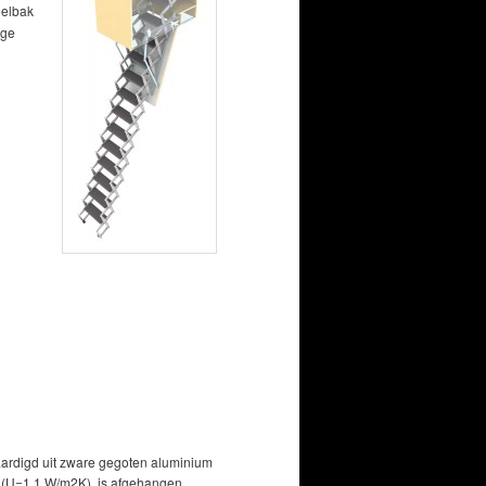
eelbak
ige
aardigd uit zware gegoten aluminium
mm (U=1,1 W/m2K) is afgehangen.