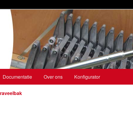
ringtrappen, zoldertrappen, kniestocktüren
Documentatie
Over ons
Konfigurator
raveelbak