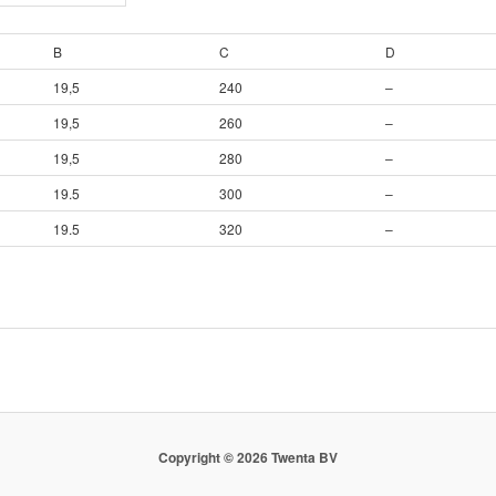
B
C
D
19,5
240
–
19,5
260
–
19,5
280
–
19.5
300
–
19.5
320
–
Copyright ©
2026 Twenta BV