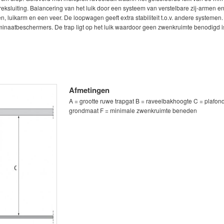
treksluiting. Balancering van het luik door een systeem van verstelbare zij-armen e
, luikarm en een veer. De loopwagen geeft extra stabiliteit t.o.v. andere systemen
aminaatbeschermers. De trap ligt op het luik waardoor geen zwenkruimte benodigd i
Afmetingen
A = grootte ruwe trapgat B = raveelbakhoogte C = plafon
grondmaat F = minimale zwenkruimte beneden