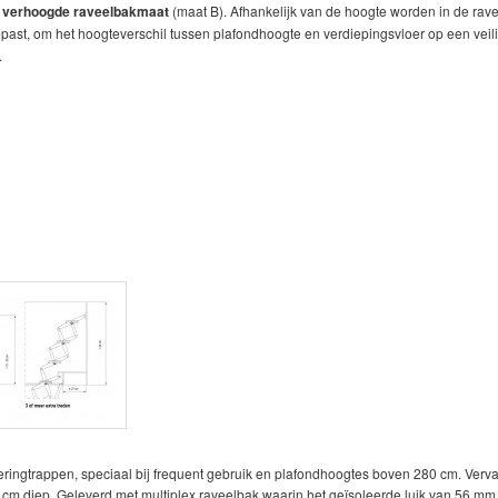
n
verhoogde raveelbakmaat
(maat B). Afhankelijk van de hoogte worden in de rav
past, om het hoogteverschil tussen plafondhoogte en verdiepingsvloer op een veil
.
ringtrappen, speciaal bij frequent gebruik en plafondhoogtes boven 280 cm. Verv
14 cm diep. Geleverd met multiplex raveelbak waarin het geïsoleerde luik van 56 