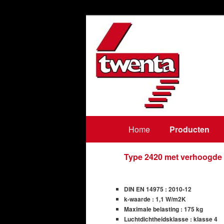
bodentreppen, loftladders, vlie
Twenta BV
Main
Home
Skip
Skip
Producten
menu
to
to
Type 2420 met verhoogde 
primary
secondary
DIN EN 14975 : 2010-12
k-waarde : 1,1 W/m2K
content
content
Maximale belasting : 175 kg
Luchtdichtheidsklasse : klasse 4