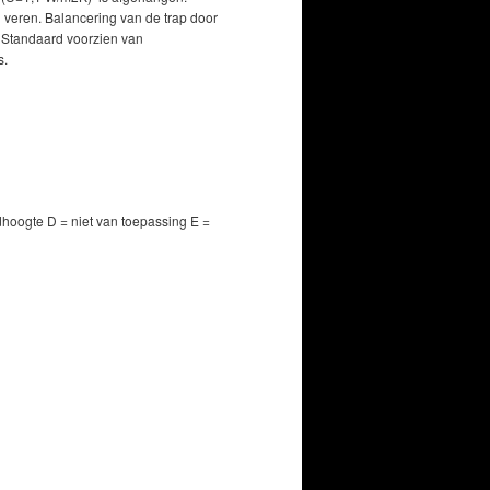
n veren. Balancering van de trap door
. Standaard voorzien van
s.
dhoogte D = niet van toepassing E =