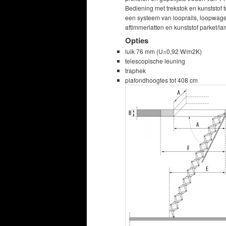
Bediening met trekstok en kunststof 
een systeem van looprails, loopwagen
aftimmerlatten en kunststof parket/l
Opties
luik 76 mm (U=0,92 W/m2K)
telescopische leuning
traphek
plafondhoogtes tot 408 cm