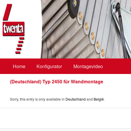
bodentreppen, loftladders, vlieringtrappen, zoldertrappen, kniestocktüren
Twenta BV
Main
Home
Skip
Skip
Konfigurator
Montagevideo
menu
(Deutschland) Typ 2450 für Wandmontage
to
to
primary
secondary
Sorry, this entry is only available in
Deutschland
and
België
.
content
content